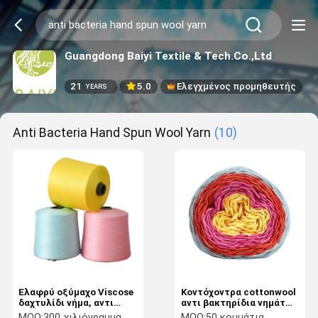
Guangdong Baiyi Textile & Tech.Co.,Ltd
21
5.0
Ελεγχμένος προμηθευτής
YEARS
Anti Bacteria Hand Spun Wool Yarn
(10)
Ελαφρύ οξύμαχο Viscose
Κοντόχοντρα cottonwool
δαχτυλίδι νήμα, αντι
αντι βακτηρίδια νημάτων
νήμα μαλλιού
μίγματος ελαφριά για να
MOQ:
300 χιλιόγραμμα
MOQ:
50 κομμάτια