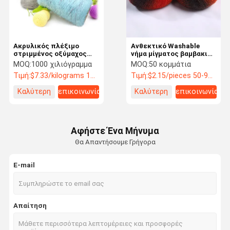
Ακρυλικός πλέξιμο
Ανθεκτικό Washable
στριμμένος οξύμαχος
νήμα μίγματος βαμβακιού
αντιστατικός
μαλλιού, αντι
MOQ:
1000 χιλιόγραμμα
MOQ:
50 κομμάτια
ανθεκτικός νημάτων
λερώνοντας νήμα
Τιμή:
$7.33/kilograms 1000-4999 kilograms
Τιμή:
$2.15/pieces 50-99 pieces
βαμβακιού
μιγμάτων βαμβακιού
Καλύτερη
επικοινωνία
Καλύτερη
επικοινωνία
τιμή
τιμή
Αφήστε Ένα Μήνυμα
Θα Απαντήσουμε Γρήγορα
E-mail
Σπίτι
Προϊόντα
Βίντεο
Σχετικά Με
Απαίτηση
Εμάς