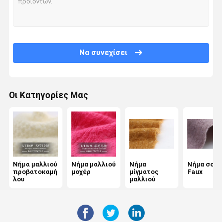
Επισκεψή
Έλεγχος
Επικοινωνήσ
Ειδήσεις
Εργοστασίου
Ποιότητας
Τε Μαζί Μας
Να συνεχίσει
Οι Κατηγορίες Μας
Ζητήστε Μια
Προσφορά
Νήμα μαλλιού προβατοκαμήλου
Νήμα μαλλιού μοχέρ
Νήμα μαλλιού
Νήμα μαλλιού
Νήμα
Νήμα σουέ
προβατοκαμή
μοχέρ
μίγματος
Faux
Νήμα μίγματος μαλλιού
λου
μαλλιού
Νήμα σουέτ Faux
Νήμα μαλλιού βρόχων