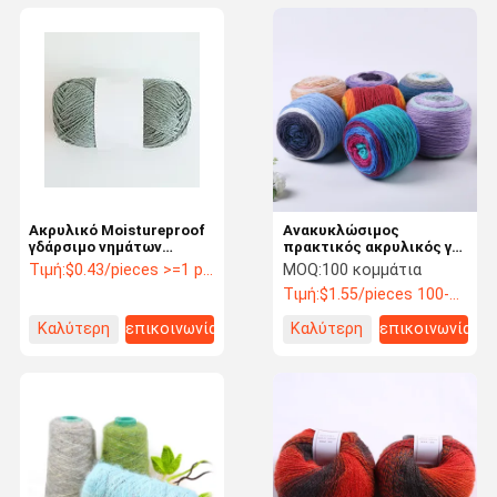
Ακρυλικό Moistureproof
Ανακυκλώσιμος
γδάρσιμο νημάτων
πρακτικός ακρυλικός για
ταινιών λινού
πολλές χρήσεις
Τιμή:
$0.43/pieces >=1 pieces
MOQ:
100 κομμάτια
πολυεστέρα ανθεκτικό
Dustproof νημάτων
Τιμή:
$1.55/pieces 100-999 pieces
μίγματος
προβατοκαμήλου
Καλύτερη
επικοινωνία
Καλύτερη
επικοινωνία
τιμή
τιμή