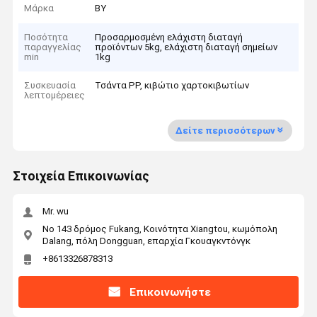
Μάρκα
BY
Ποσότητα
Προσαρμοσμένη ελάχιστη διαταγή
παραγγελίας
προϊόντων 5kg, ελάχιστη διαταγή σημείων
min
1kg
Συσκευασία
Τσάντα PP, κιβώτιο χαρτοκιβωτίων
λεπτομέρειες
Δείτε περισσότερων
Στοιχεία Επικοινωνίας
Mr. wu
Νο 143 δρόμος Fukang, Κοινότητα Xiangtou, κωμόπολη
Dalang, πόλη Dongguan, επαρχία Γκουαγκντόνγκ
+8613326878313
Επικοινωνήστε