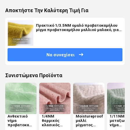
Αποκτήστε Την Καλύτερη Τιμή Για
Πρακτικό 1/3.5NM ομαλό προβατοκαμήλου
μίγμα προβατοκαμήλου μαλλιού μαλακό, για
πολλές χρήσεις κοντόχοντρο
Να συνεχίσει
Συνιστώμενα Προϊόντα
Ανθεκτικό
1/4NM
Moistureproof
1/11NM
νήμα
θερμικός
μαλλί
μεταξωτό
προβατοκαμήλου
κλασικός
μίγματος
νήμα
μαντίλι
θερμός για
προβατοκαμήλου
μίγματος