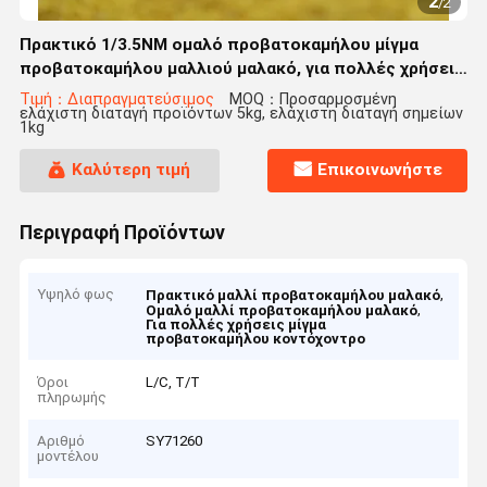
2
/
2
Πρακτικό 1/3.5NM ομαλό προβατοκαμήλου μίγμα
προβατοκαμήλου μαλλιού μαλακό, για πολλές χρήσεις
κοντόχοντρο
Τιμή：Διαπραγματεύσιμος
MOQ：Προσαρμοσμένη
ελάχιστη διαταγή προϊόντων 5kg, ελάχιστη διαταγή σημείων
1kg
Καλύτερη τιμή
Επικοινωνήστε
Περιγραφή Προϊόντων
Υψηλό φως
,
Πρακτικό μαλλί προβατοκαμήλου μαλακό
,
Ομαλό μαλλί προβατοκαμήλου μαλακό
Για πολλές χρήσεις μίγμα
προβατοκαμήλου κοντόχοντρο
Όροι
L/C, T/T
πληρωμής
Αριθμό
SY71260
μοντέλου