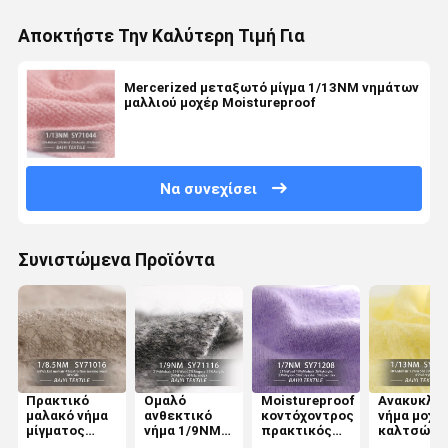
Αποκτήστε Την Καλύτερη Τιμή Για
Mercerized μεταξωτό μίγμα 1/13NM νημάτων
μαλλιού μοχέρ Moistureproof
Να συνεχίσει
Συνιστώμενα Προϊόντα
Πρακτικό
Ομαλό
Moistureproof
Ανακυκλω
μαλακό νήμα
ανθεκτικό
κοντόχοντρος
νήμα μοχέ
μίγματος
νήμα 1/9NM
πρακτικός
καλτσών
μεταξιού
αντι Pilling
για πολλές
ακρυλικό,