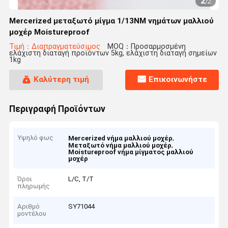
2
/
2
Mercerized μεταξωτό μίγμα 1/13NM νημάτων μαλλιού
μοχέρ Moistureproof
Τιμή：Διαπραγματεύσιμος
MOQ：Προσαρμοσμένη
ελάχιστη διαταγή προϊόντων 5kg, ελάχιστη διαταγή σημείων
1kg
Καλύτερη τιμή
Επικοινωνήστε
Περιγραφή Προϊόντων
Υψηλό φως
,
Mercerized νήμα μαλλιού μοχέρ
,
Μεταξωτό νήμα μαλλιού μοχέρ
Moistureproof νήμα μίγματος μαλλιού
μοχέρ
Όροι
L/C, T/T
πληρωμής
Αριθμό
SY71044
μοντέλου