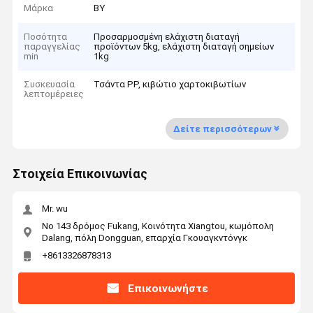
Μάρκα
BY
Ποσότητα
Προσαρμοσμένη ελάχιστη διαταγή
παραγγελίας
προϊόντων 5kg, ελάχιστη διαταγή σημείων
min
1kg
Συσκευασία
Τσάντα PP, κιβώτιο χαρτοκιβωτίων
λεπτομέρειες
Δείτε περισσότερων
Στοιχεία Επικοινωνίας
Mr. wu
Νο 143 δρόμος Fukang, Κοινότητα Xiangtou, κωμόπολη
Dalang, πόλη Dongguan, επαρχία Γκουαγκντόνγκ
+8613326878313
Επικοινωνήστε