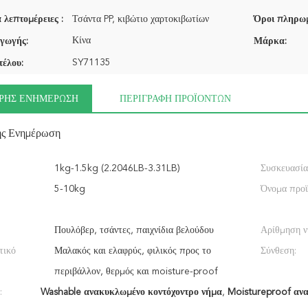
 λεπτομέρειες :
Τσάντα PP, κιβώτιο χαρτοκιβωτίων
Όροι πληρωμ
Κίνα
γωγής:
Μάρκα:
SY71135
τέλου:
ΡΉΣ ΕΝΗΜΈΡΩΣΗ
ΠΕΡΙΓΡΑΦΉ ΠΡΟΪΌΝΤΩΝ
ής Ενημέρωση
1kg-1.5kg (2.2046LB-3.31LB)
Συσκευασία
5-10kg
Όνομα προϊ
Πουλόβερ, τσάντες, παιχνίδια βελούδου
Αρίθμηση ν
τικό
Μαλακός και ελαφρύς, φιλικός προς το
Σύνθεση:
περιβάλλον, θερμός και moisture-proof
:
Washable ανακυκλωμένο κοντόχοντρο νήμα
,
Moistureproof αν