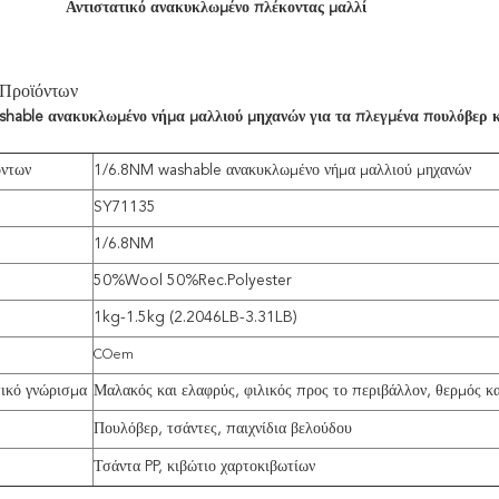
Αντιστατικό ανακυκλωμένο πλέκοντας μαλλί
 Προϊόντων
hable ανακυκλωμένο νήμα μαλλιού μηχανών για τα πλεγμένα πουλόβερ κα
όντων
1/6.8NM washable ανακυκλωμένο νήμα μαλλιού μηχανών
SY71135
1/6.8NM
50%Wool 50%Rec.Polyester
1kg-1.5kg (2.2046LB-3.31LB)
COem
ικό γνώρισμα
Μαλακός και ελαφρύς, φιλικός προς το περιβάλλον, θερμός κ
Πουλόβερ, τσάντες, παιχνίδια βελούδου
Τσάντα PP, κιβώτιο χαρτοκιβωτίων