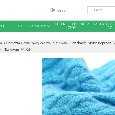
Greek
ΕΠΙΣΚΕΨΉ ΕΡΓΟΣΤΑ
ΈΛΕΓΧΟΣ Π
ΕΟ
ΣΧΕΤΙΚΆ ΜΕ ΕΜΆΣ
ΣΊΟΥ
ΑΣ
δα
Προϊόντα
Ανακυκλωμένο Νήμα Μαλλιού
Washable Moistureproof Αν
ο Πλέκοντας Μαλλί