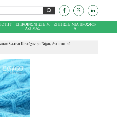
ΟΙΌΤΗΤ
ΕΠΙΚΟΙΝΩΝΉΣΤΕ Μ
ΖΗΤΉΣΤΕ ΜΙΑ ΠΡΟΣΦΟΡ
ΑΖΊ ΜΑΣ
Ά
ακυκλωμένο Κοντόχοντρο Νήμα, Αντιστατικό