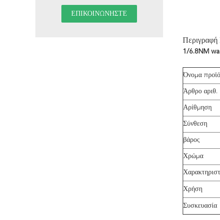
Περιγραφή
1/6.8NM was
Όνομα προϊ
Άρθρο αριθ.
Αρίθμηση
Σύνθεση
βάρος
Χρώμα
Χαρακτηριστ
Χρήση
Συσκευασία