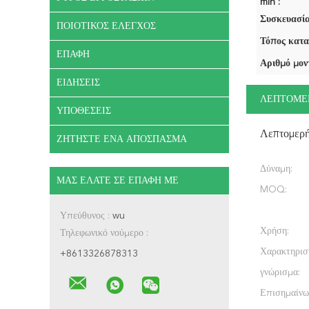
min :
Συσκευασία
ΠΟΙΟΤΙΚΌΣ ΈΛΕΓΧΟΣ
Τόπος κατα
ΕΠΑΦΉ
Αριθμό μον
ΕΙΔΉΣΕΙΣ
ΛΕΠΤΟΜΕ
ΥΠΟΘΈΣΕΙΣ
Λεπτομερ
ΖΗΤΉΣΤΕ ΈΝΑ ΑΠΌΣΠΑΣΜΑ
Δύναμη:
ΜΑΣ ΕΛΆΤΕ ΣΕ ΕΠΑΦΉ ΜΕ
MOQ:
Υπεύθυνος :
wu
Χρήση:
Τηλεφωνικό νούμερο :
Χαρακτηρισ
+8613326878313
γνώρισμα:
Επισημαίνω