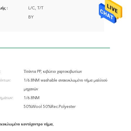
ής :
L/C, T/T
BY
:
Τσάντα PP, κιβώτιο χαρτοκιβωτίων
όντων:
1/6.8NM washable ανακυκλωμένο νήμα μαλλιού
μηχανών
ημάτων:
1/6.8NM
50%Wool 50%Rec.Polyester
ακυκλωμένο κοντόχοντρο νήμα
,