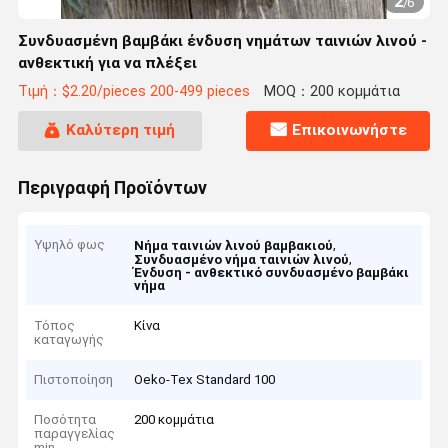
2
/
6
Συνδυασμένη βαμβάκι ένδυση νημάτων ταινιών λινού -
ανθεκτική για να πλέξει
Τιμή：$2.20/pieces 200-499 pieces
MOQ：200 κομμάτια
Καλύτερη τιμή
Επικοινωνήστε
Περιγραφή Προϊόντων
Υψηλό φως
,
Νήμα ταινιών λινού βαμβακιού
,
Συνδυασμένο νήμα ταινιών λινού
Ένδυση - ανθεκτικό συνδυασμένο βαμβάκι
νήμα
Τόπος
Κίνα
καταγωγής
Πιστοποίηση
Oeko-Tex Standard 100
Ποσότητα
200 κομμάτια
παραγγελίας
min