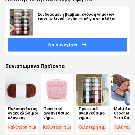
Συνδυασμένη βαμβάκι ένδυση νημάτων
ταινιών λινού - ανθεκτική για να πλέξει
Να συνεχίσει
Συνιστώμενα Προϊόντα
Πολυσύνθετος
Πρακτικό
Πρακτικό
Multi Scen
ανακυκλώσιμος
αναπνεύσιμο
αναπνεύσιμο
Crochet T
ελαφρύς
νήμα
νήμα
Yarn Cott
νημάτων
κορδελλών
μίγματος
Linen Thr
μίγματος
ταινιών, αντι
βαμβακιού
Practical 
Καλύτερη τιμή
Καλύτερη τιμή
Καλύτερη τιμή
Καλύτερη 
βαμβακιού
νήμα ταινιών
μπαμπού,
Summer H