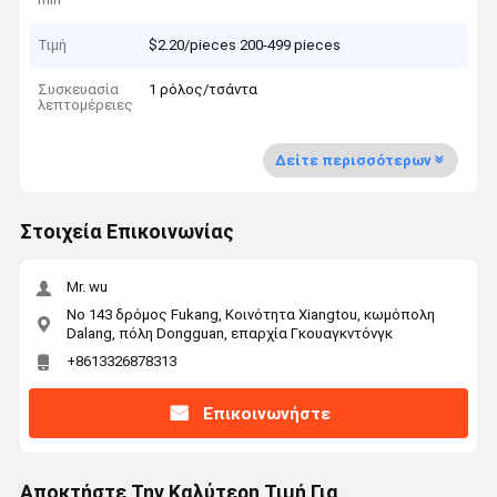
Τιμή
$2.20/pieces 200-499 pieces
Συσκευασία
1 ρόλος/τσάντα
λεπτομέρειες
Δείτε περισσότερων
Στοιχεία Επικοινωνίας
Mr. wu
Νο 143 δρόμος Fukang, Κοινότητα Xiangtou, κωμόπολη
Dalang, πόλη Dongguan, επαρχία Γκουαγκντόνγκ
+8613326878313
Επικοινωνήστε
Αποκτήστε Την Καλύτερη Τιμή Για