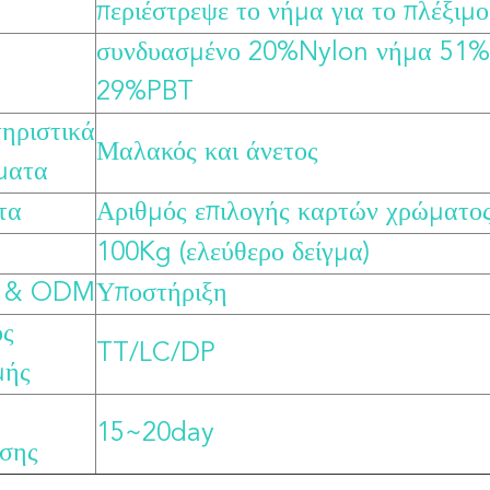
περιέστρεψε το νήμα για το πλέξιμ
συνδυασμένο 20%Nylon νήμα 51%
29%PBT
ηριστικά
Μαλακός και άνετος
ματα
τα
Αριθμός επιλογής καρτών χρώματο
100Kg (ελεύθερο δείγμα)
 & ODM
Υποστήριξη
ος
TT/LC/DP
μής
15~20day
σης