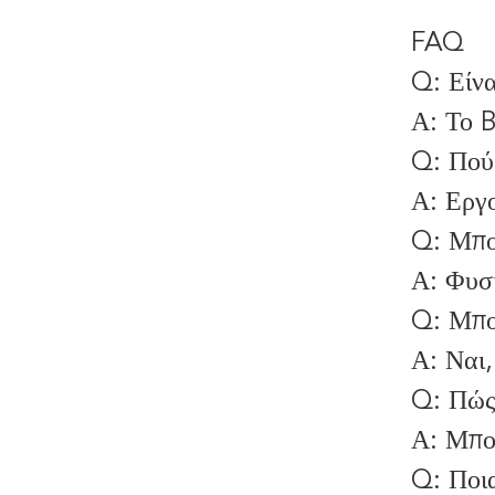
FAQ
Q: Είνα
Α: Το B
Q: Πού 
Α: Εργ
Q: Μπο
Α: Φυσ
Q: Μπορ
Α: Να
Q: Πώς
Α: Μπο
Q: Ποια