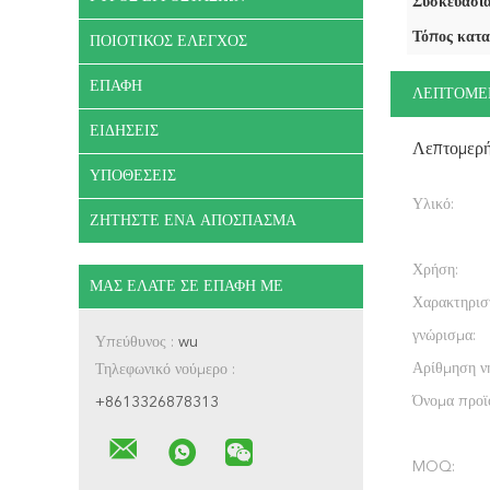
Συσκευασία
Τόπος κατα
ΠΟΙΟΤΙΚΌΣ ΈΛΕΓΧΟΣ
ΕΠΑΦΉ
ΛΕΠΤΟΜΕ
ΕΙΔΉΣΕΙΣ
Λεπτομερ
ΥΠΟΘΈΣΕΙΣ
Υλικό:
ΖΗΤΉΣΤΕ ΈΝΑ ΑΠΌΣΠΑΣΜΑ
Χρήση:
ΜΑΣ ΕΛΆΤΕ ΣΕ ΕΠΑΦΉ ΜΕ
Χαρακτηρισ
γνώρισμα:
Υπεύθυνος :
wu
Αρίθμηση ν
Τηλεφωνικό νούμερο :
Όνομα προϊ
+8613326878313
MOQ: