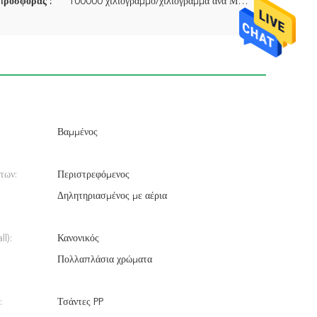
προσφοράς :
100000 χιλιόγραμμο/χιλιόγραμμα ανά Μήνας
Βαμμένος
των:
Περιστρεφόμενος
Δηλητηριασμένος με αέρια
l):
Κανονικός
Πολλαπλάσια χρώματα
:
Τσάντες PP