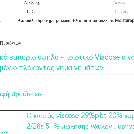
23~25kg
Δείγμα:
TT LC
Delivery:
:
Ανακυκλώσιμο νήμα μαλλιού
,
Ελαφρύ νήμα μαλλιού
,
Moisturep
 Προϊόντων
κό εμπόριο υψηλό - ποιοτικό Viscose ο 
μένιο πλέκοντας νήμα νημάτων
αφή προϊόντων
Ο καυτός viscose 29%pbt 20% χαμ
2/28s 51% πώλησης νάυλον πυρήνα
των