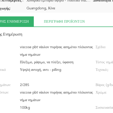
 λεπτομέρειες :
Χονδρικό εμπόριο υψηλό - ποιοτικό viscose pbt ο νάυλον πυρήνας περιέστρεψε το ασημένιο πλέκοντας νήμ
Δυνατότητα 
Guangdong, Κίνα
γωγής:
ΡΉΣ ΕΝΗΜΈΡΩΣΗ
ΠΕΡΙΓΡΑΦΉ ΠΡΟΪΌΝΤΩΝ
ής Ενημέρωση
viscose pbt νάυλον πυρήνας ασημένιο πλέκοντας
Σχέδιο:
νήμα νημάτων
Πλέξιμο, ράψιμο, να πλέξει, ύφανση
Τύπος νημά
τικό
Υψηλή αντοχή, αντι - pilling
Τεχνικές:
ημάτων:
2/28S
Βάρος (g/bal
όντων:
viscose pbt νάυλον πυρήνας ασημένιο πλέκοντας
Χρώμα:
νήμα νημάτων
100kg
Συσκευασία