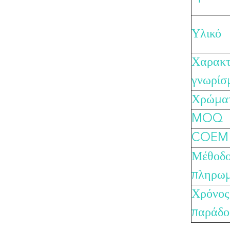
Υλικό
Χαρακτ
γνωρίσ
Χρώμα
MOQ
COEM
Μέθοδ
πληρω
Χρόνος
παράδο