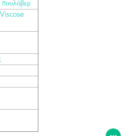
ο πουλόβερ
Viscose
ς