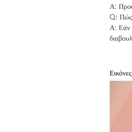
Α: Προ
Q: Πώς 
Α: Εάν 
διαβου
Εικόνε