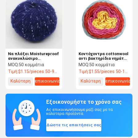
Να πλέξει Moistureproof
Κοντόχοντρα cottonwool
ανακυκλώσιμο
αντι βακτηρίδια νημάτων
ανθεκτικό νημάτων
μίγματος ελαφριά για να
MOQ:
50 κομμάτια
MOQ:
50 κομμάτια
μίγματος μαλλιού
πλέξει
Τιμή:
$1.15/pieces 50-99 pieces
Τιμή:
$1.55/pieces 50-199 pieces
Καλύτερη
επικοινωνία
Καλύτερη
επικοινωνία
τιμή
τιμή
Εξοικονομήστε το χρόνο σας
Ας επικοινωνήσουμε μαζί σας με τα
καλύτερα προϊόντα.
Δώστε τις απαιτήσεις σας