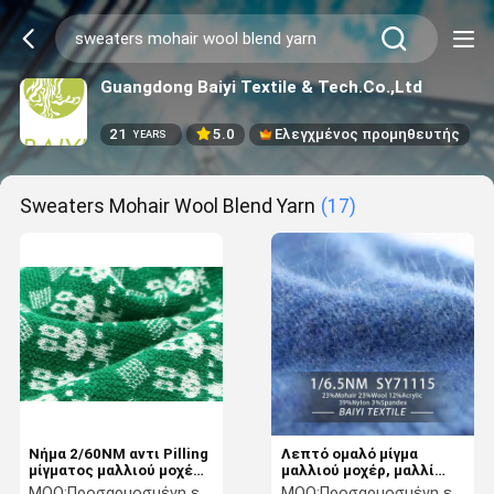
Guangdong Baiyi Textile & Tech.Co.,Ltd
21
5.0
Ελεγχμένος προμηθευτής
YEARS
Sweaters Mohair Wool Blend Yarn
(17)
Νήμα 2/60NM αντι Pilling
Λεπτό ομαλό μίγμα
μίγματος μαλλιού μοχέρ
μαλλιού μοχέρ, μαλλί
πουλόβερ πρακτικό
μεταξιού μοχέρ γαντιών
MOQ:
Προσαρμοσμένη ελάχιστη διαταγή προϊόντων 5kg, ελάχιστη διαταγή σημείων 1kg
MOQ:
Προσαρμοσμένη ελάχιστη διαταγή προϊόντων 5kg, ελάχιστη διαταγή σημείων 1kg