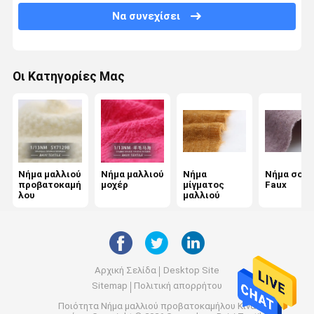
Να συνεχίσει
Νήμα μαλλιού τσεκιών
Ανακυκλωμένο νήμα μαλλιού
Οι Κατηγορίες Μας
Διαστημικό νήμα χρωστικών ουσιών
Συστρεμμένο νήμα βαμβακιού
Πυρήνας νήμα
Νήμα μαλλιού
Νήμα μαλλιού
Νήμα
Νήμα σουέ
Νήμα ταινιών λινού
προβατοκαμή
μοχέρ
μίγματος
Faux
λου
μαλλιού
Αόρατο νήμα κόμβων
Αρχική Σελίδα
Desktop Site
Sitemap
Πολιτική απορρήτου
Ποιότητα
Νήμα μαλλιού προβατοκαμήλου
Κίνα