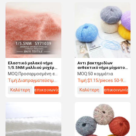
Ελαστικό μαλακό νήμα
Αντι βακτηριδίων
1/5.5NM μαλλιού μοχέρ
ανθεκτικό νήμα μίγματος
για τα πουλόβερ
μοχέρ ακρυλικό,
MOQ:
Προσαρμοσμένη ελάχιστη διαταγή προϊόντων 5kg, ελάχιστη διαταγή σημείων 1kg
MOQ:
50 κομμάτια
τσιγγελακιών και τα
αναπνεύσιμα μαλλί και
Τιμή:
Διαπραγματεύσιμος
Τιμή:
$1.15/pieces 50-99 pieces
παιχνίδια βελούδου
νήμα μίγματος μεταξιού
Καλύτερη
επικοινωνία
Καλύτερη
επικοινωνία
τιμή
τιμή